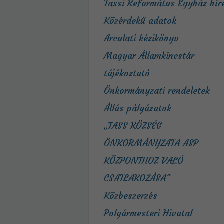
Tassi Református Egyház hír
Közérdekű adatok
Arculati kézikönyv
Magyar Államkincstár
tájékoztató
Önkormányzati rendeletek
Állás pályázatok
„TASS KÖZSÉG
ÖNKORMÁNYZATA ASP
KÖZPONTHOZ VALÓ
CSATLAKOZÁSA”
Közbeszerzés
Polgármesteri Hivatal