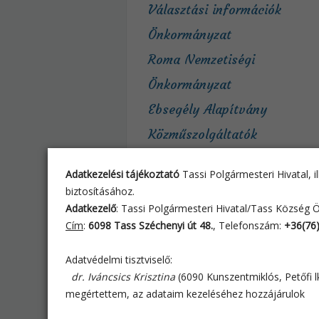
Választási információk
Önkormányzat
Roma Nemzetiségi
Önkormányzat
Ebsegély Alapítvány
Közműszolgáltatók
Civil szervezetek
Adatkezelési tájékoztató
Tassi Polgármesteri Hivatal, 
Intézmények
biztosításához.
Egészségügy
Adatkezelő
: Tassi Polgármesteri Hivatal/Tass Község
Cím
:
6098 Tass Széchenyi út 48.
, Telefonszám:
+36(76
Állatorvos, hatósági
állatorvos
Adatvédelmi tisztviselő:
dr. Iváncsics Krisztina
(6090 Kunszentmiklós, Petőfi lkt.
Tassról
megértettem, az adataim kezeléséhez hozzájárulok