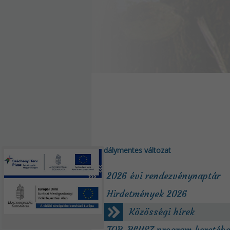
Akadálymentes változat
2026 évi rendezvénynaptár
Hirdetmények 2026
Közösségi hírek
TOP_PLUSZ program keretéb