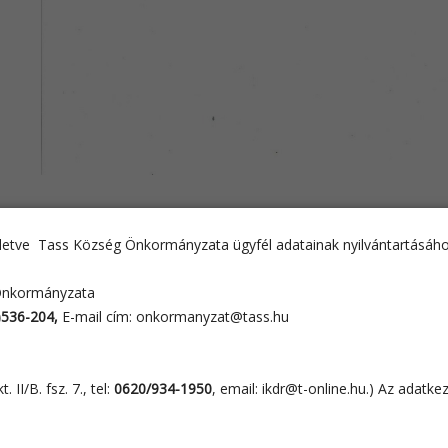
illetve Tass Község Önkormányzata ügyfél adatainak nyilvántartásáho
 Önkormányzata
)536-204,
E-mail cím: onkormanyzat@tass.hu
 II/B. fsz. 7., tel:
0620/934-1950
, email: ikdr@t-online.hu.) Az adatk